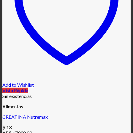
Add to Wishlist
Vista Rápida
Sin existencias
Alimentos
CREATINA Nutremax
$
13
AR$ 17990.00