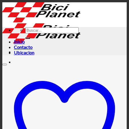
Skip
to
content
Inicio
Contacto
Ubicacion