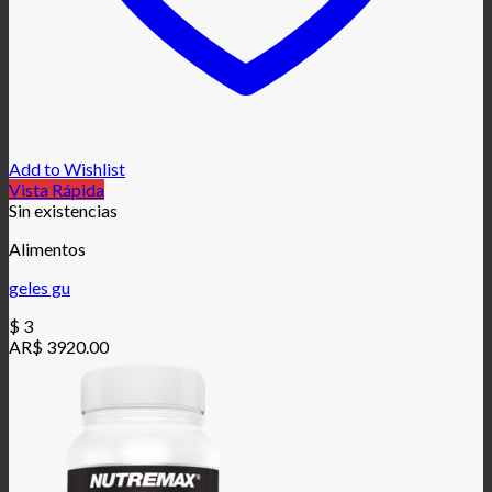
Add to Wishlist
Vista Rápida
Sin existencias
Alimentos
geles gu
$
3
AR$ 3920.00