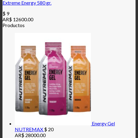
Extreme Energy 580 gr.
$
9
AR$ 12600.00
Productos
Energy Gel
NUTREMAX
$
20
AR$ 28000.00