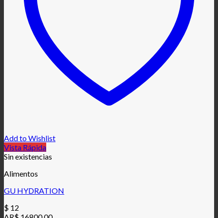
Add to Wishlist
Vista Rápida
Sin existencias
Alimentos
GU HYDRATION
$
12
AR$ 16800.00