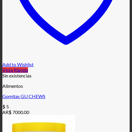
Add to Wishlist
Vista Rápida
Sin existencias
Alimentos
Gomitas GU CHEWS
$
5
AR$ 7000.00