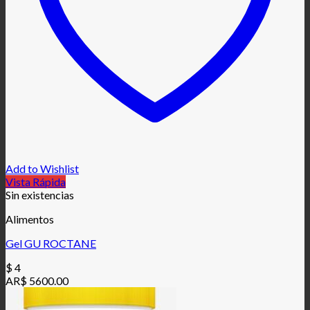
Add to Wishlist
Vista Rápida
Sin existencias
Alimentos
Gel GU ROCTANE
$
4
AR$ 5600.00