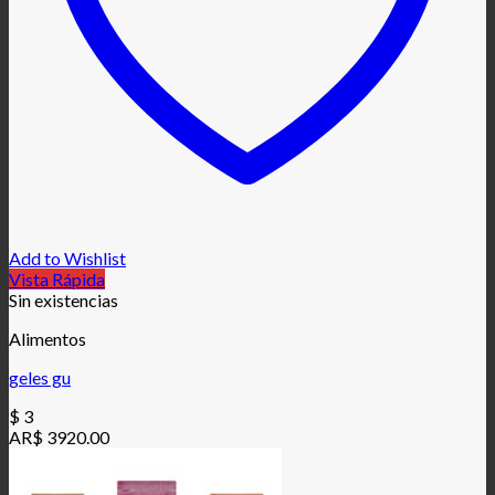
Add to Wishlist
Vista Rápida
Sin existencias
Alimentos
geles gu
$
3
AR$ 3920.00