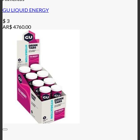
GU LIQUID ENERGY
$
3
AR$ 4760.00