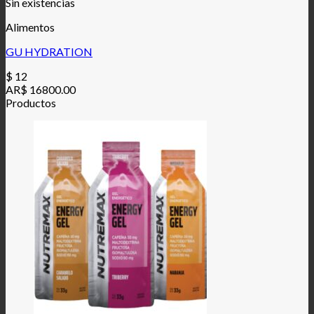
Sin existencias
Alimentos
GU HYDRATION
$
12
AR$ 16800.00
Productos