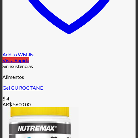
Add to Wishlist
Vista Rápida
Sin existencias
Alimentos
Gel GU ROCTANE
$
4
AR$ 5600.00