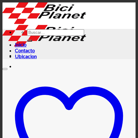
Skip
to
content
Inicio
Contacto
Ubicacion