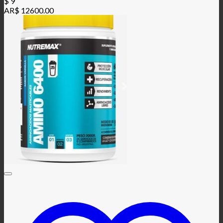
$
9
AR$ 12600.00