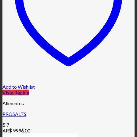
Add to Wishlist
Vista Rápida
Alimentos
PROSALTS
$
7
AR$ 9996.00