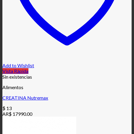
Add to Wishlist
Vista Rápida
Sin existencias
Alimentos
CREATINA Nutremax
$
13
AR$ 17990.00