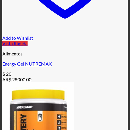
Add to Wishlist
Vista Rápida
Alimentos
Energy Gel NUTREMAX
$
20
AR$ 28000.00